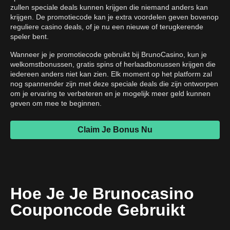
zullen speciale deals kunnen krijgen die niemand anders kan
krijgen. De promotiecode kan je extra voordelen geven bovenop
reguliere casino deals, of je nu een nieuwe of terugkerende
speler bent.
Wanneer je je promotiecode gebruikt bij BrunoCasino, kun je
welkomstbonussen, gratis spins of herlaadbonussen krijgen die
iedereen anders niet kan zien. Elk moment op het platform zal
nog spannender zijn met deze speciale deals die zijn ontworpen
om je ervaring te verbeteren en je mogelijk meer geld kunnen
geven om mee te beginnen.
Claim Je Bonus Nu
Hoe Je Je Brunocasino
Couponcode Gebruikt