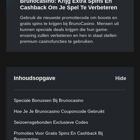
Brunocasino: Krijg Extra Spins En
Cashback Om Je Spel Te Verbeteren
Gebruik de nieuwste promotiecode om boosts en
gratis spins te krijgen bij BrunoCasino. Mensen uit
kunnen speciale deals krijgen die hun game-
ervaring zullen verbeteren en hen in staat stellen
premium casinofuncties te gebruiken.
Inhoudsopgave
Hide
Speciale Bonussen Bij Brunocasino
Hoe Je Je Brunocasino Couponcode Gebruikt
Seizoensgebonden Exclusieve Codes
Promoties Voor Gratis Spins En Cashback Bij
Brunocasino