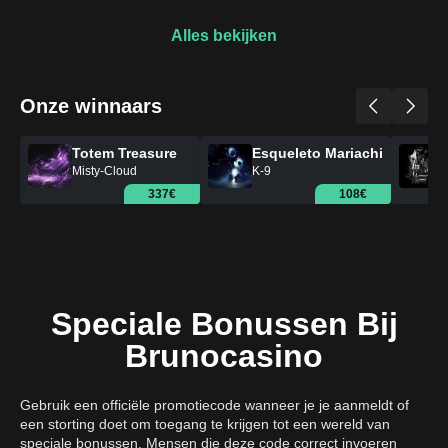
Alles bekijken
Onze winnaars
Totem Treasure
Esqueleto Mariachi
Misty-Cloud
K-9
337€
108€
Speciale Bonussen Bij
Brunocasino
Gebruik een officiële promotiecode wanneer je je aanmeldt of
een storting doet om toegang te krijgen tot een wereld van
speciale bonussen. Mensen die deze code correct invoeren