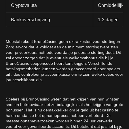
Cryptovaluta
Onmiddellijk
Bankoverschrijving
1-3 dagen
Meestal rekent BrunoCasino geen extra kosten voor stortingen.
Zorg ervoor dat je voldoet aan de minimum stortingsvereisten
voor je voorkeursmethode voordat je je eerste storting doet. Dit
zal ervoor zorgen dat je eventuele welkomstbonus die bij je
BrunoCasino couponcode hoort kunt krijgen. Verschillende
betalingsmethoden kunnen worden geaccepteerd door spelers
uit , dus controleer je accountkassa om te zien welke opties voor
jou beschikbaar zijn.
Spelers bij BrunoCasino weten dat het krijgen van hun winsten
snel en betrouwbaar net zo belangrijk is als het krijgen van grote
bonussen. Het is nu gemakkelijker om je geld uit het casino te
halen omdat ze het opnameproces hebben verbeterd. De
meeste opnameverzoeken worden binnen 24 uur verwerkt,
vooral voor geverifieerde accounts. Dit betekent dat je snel bij je