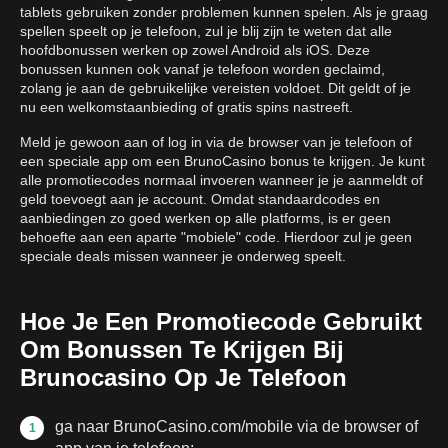
tablets gebruiken zonder problemen kunnen spelen. Als je graag
spellen speelt op je telefoon, zul je blij zijn te weten dat alle
hoofdbonussen werken op zowel Android als iOS. Deze
bonussen kunnen ook vanaf je telefoon worden geclaimd,
zolang je aan de gebruikelijke vereisten voldoet. Dit geldt of je
nu een welkomstaanbieding of gratis spins nastreeft.
Meld je gewoon aan of log in via de browser van je telefoon of
een speciale app om een BrunoCasino bonus te krijgen. Je kunt
alle promotiecodes normaal invoeren wanneer je je aanmeldt of
geld toevoegt aan je account. Omdat standaardcodes en
aanbiedingen zo goed werken op alle platforms, is er geen
behoefte aan een aparte "mobiele" code. Hierdoor zul je geen
speciale deals missen wanneer je onderweg speelt.
Hoe Je Een Promotiecode Gebruikt
Om Bonussen Te Krijgen Bij
Brunocasino Op Je Telefoon
ga naar BrunoCasino.com/mobile via de browser of