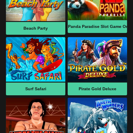
Red Panda Paradise Slot Game Onli
Beach Party
Surf Safari
Pirate Gold Deluxe