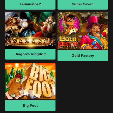
Terminator 2
Super Seven
Dragon's Kingdom
Gold Factory
Big Foot